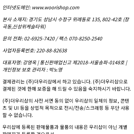
인터넷도메인
:
www.woorishop.com
본사 소재지
:
경기도 성남시 수정구 위례동로 135, 802-42호 (창
곡동,신성위케슬타워)
문의 전화
:
02-6925-7420 / 팩스 070-8250-2540
사업자등록번호
:
220-88-82638
대표자명
:
강영옥 | 통신판매업신고 제2018-서울송파-0148호 |
개인정보 보호 관리자 : 박노영
결제관리는 (주)더우리샵에서 하고 있습니다. (주)더우리샵으로
결제된 것에 한해 보증을 해 드릴 수 있음을 숙지하시기 바랍니다.
(주)더우리샵의 사전 서면 동의 없이 우리샵의 일체의 정보, 콘텐
츠 및 UI 등을 상업적 목적으로 전시/전송/스크래핑 등 무단 사용
할 수 없습니다.
우리샵에 등록된 판매물품과 물품의 내용은 우리샵이 아닌 개별
판매자가 등록한 것으로서,