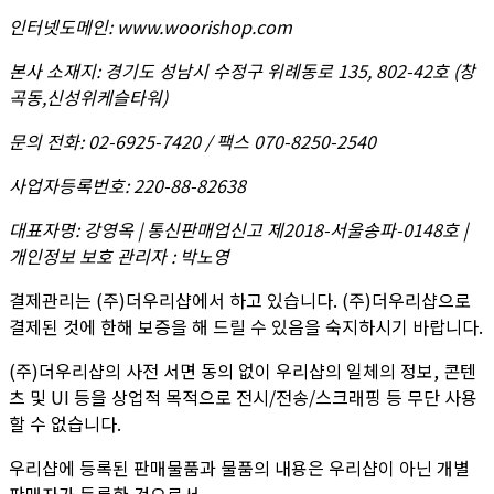
인터넷도메인
:
www.woorishop.com
본사 소재지
:
경기도 성남시 수정구 위례동로 135, 802-42호 (창
곡동,신성위케슬타워)
문의 전화
:
02-6925-7420 / 팩스 070-8250-2540
사업자등록번호
:
220-88-82638
대표자명
:
강영옥 | 통신판매업신고 제2018-서울송파-0148호 |
개인정보 보호 관리자 : 박노영
결제관리는 (주)더우리샵에서 하고 있습니다. (주)더우리샵으로
결제된 것에 한해 보증을 해 드릴 수 있음을 숙지하시기 바랍니다.
(주)더우리샵의 사전 서면 동의 없이 우리샵의 일체의 정보, 콘텐
츠 및 UI 등을 상업적 목적으로 전시/전송/스크래핑 등 무단 사용
할 수 없습니다.
우리샵에 등록된 판매물품과 물품의 내용은 우리샵이 아닌 개별
판매자가 등록한 것으로서,