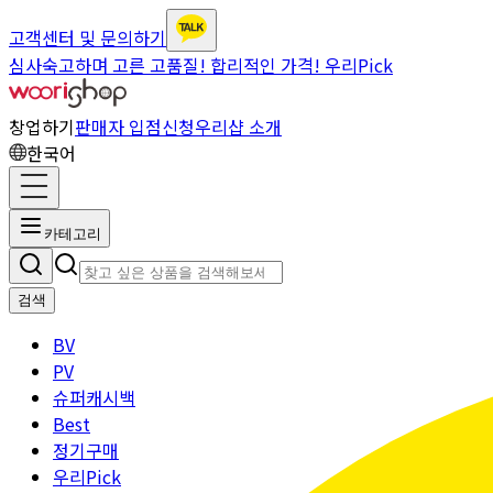
고객센터 및 문의하기
심사숙고하며 고른 고품질! 합리적인 가격! 우리Pick
창업하기
판매자 입점신청
우리샵 소개
한국어
카테고리
검색
BV
PV
슈퍼캐시백
Best
정기구매
우리Pick