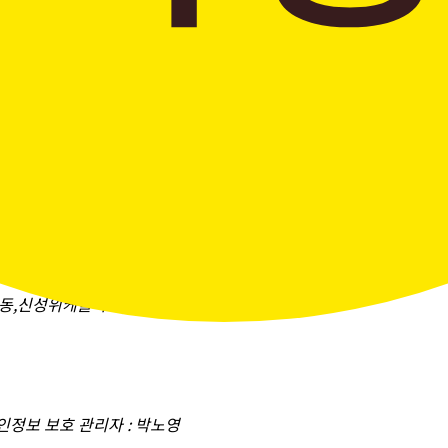
창곡동,신성위케슬타워)
개인정보 보호 관리자 : 박노영