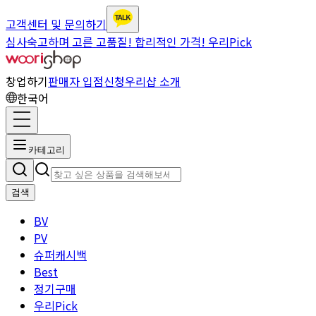
고객센터 및 문의하기
심사숙고하며 고른 고품질! 합리적인 가격! 우리Pick
창업하기
판매자 입점신청
우리샵 소개
한국어
카테고리
검색
BV
PV
슈퍼캐시백
Best
정기구매
우리Pick