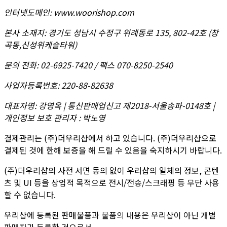
인터넷도메인
:
www.woorishop.com
본사 소재지
:
경기도 성남시 수정구 위례동로 135, 802-42호 (창
곡동,신성위케슬타워)
문의 전화
:
02-6925-7420 / 팩스 070-8250-2540
사업자등록번호
:
220-88-82638
대표자명
:
강영옥 | 통신판매업신고 제2018-서울송파-0148호 |
개인정보 보호 관리자 : 박노영
결제관리는 (주)더우리샵에서 하고 있습니다. (주)더우리샵으로
결제된 것에 한해 보증을 해 드릴 수 있음을 숙지하시기 바랍니다.
(주)더우리샵의 사전 서면 동의 없이 우리샵의 일체의 정보, 콘텐
츠 및 UI 등을 상업적 목적으로 전시/전송/스크래핑 등 무단 사용
할 수 없습니다.
우리샵에 등록된 판매물품과 물품의 내용은 우리샵이 아닌 개별
판매자가 등록한 것으로서,