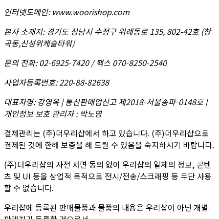
인터넷도메인
:
www.woorishop.com
본사 소재지
:
경기도 성남시 수정구 위례동로 135, 802-42호 (창
곡동,신성위케슬타워)
문의 전화
:
02-6925-7420 / 팩스 070-8250-2540
사업자등록번호
:
220-88-82638
대표자명
:
강영옥 | 통신판매업신고 제2018-서울송파-0148호 |
개인정보 보호 관리자 : 박노영
결제관리는 (주)더우리샵에서 하고 있습니다. (주)더우리샵으로
결제된 것에 한해 보증을 해 드릴 수 있음을 숙지하시기 바랍니다.
(주)더우리샵의 사전 서면 동의 없이 우리샵의 일체의 정보, 콘텐
츠 및 UI 등을 상업적 목적으로 전시/전송/스크래핑 등 무단 사용
할 수 없습니다.
우리샵에 등록된 판매물품과 물품의 내용은 우리샵이 아닌 개별
판매자가 등록한 것으로서,